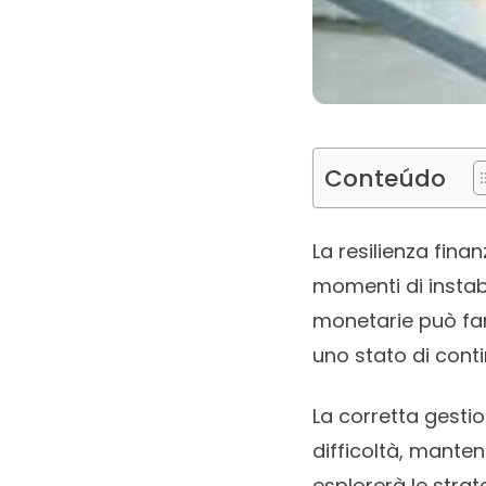
Conteúdo
La resilienza fina
momenti di instab
monetarie può fare
uno stato di conti
La corretta gesti
difficoltà, manten
esplorerà le stra