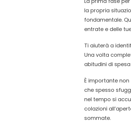
La prima fase per
la propria situazi
fondamentale. Que
entrate e delle tu
Ti aiuterà a ident
Una volta complet
abitudini di spesa
È importante non s
che spesso sfuggo
nel tempo si accu
colazioni all’aper
sommate.