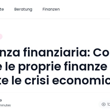
te
Beratung
Finanzen
enza finanziaria: 
e le proprie finanze
e le crisi economi
o
1
minutes