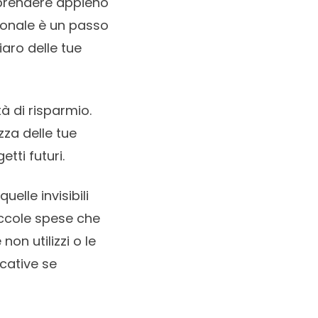
mprendere appieno
rsonale è un passo
aro delle tue
tà di risparmio.
za delle tue
tti futuri.
elle invisibili
iccole spese che
n utilizzi o le
icative se