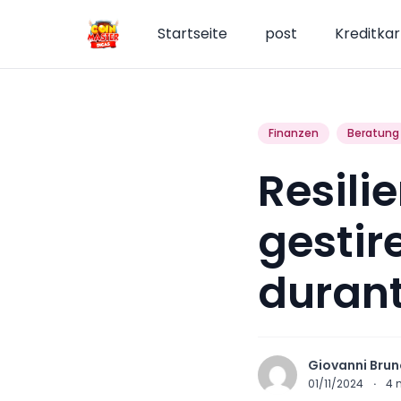
Startseite
post
Kreditkar
Finanzen
Beratung
Resili
gestir
durant
Giovanni Brun
01/11/2024
·
4