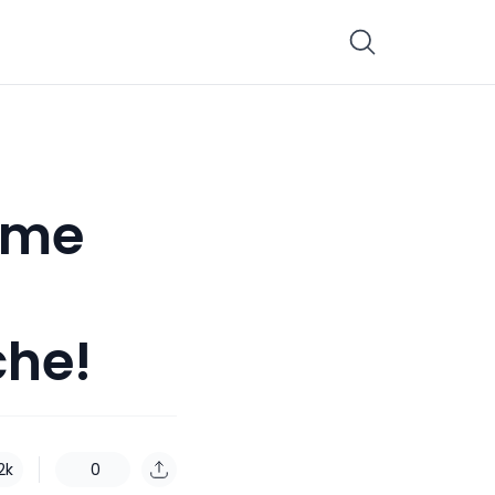
Come
che!
.2k
0