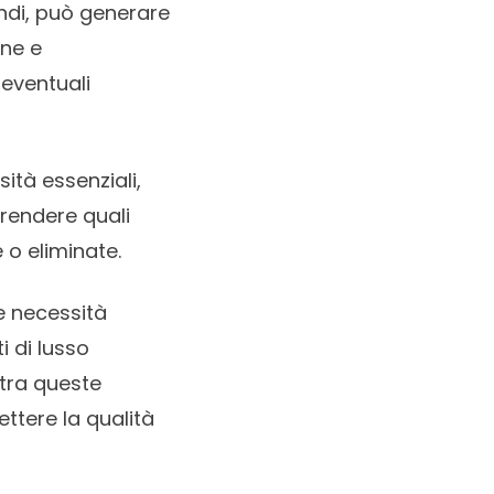
indi, può generare
one e
 eventuali
ità essenziali,
rendere quali
 o eliminate.
le necessità
i di lusso
 tra queste
tere la qualità