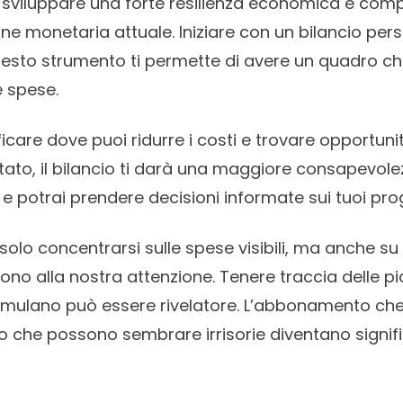
 sviluppare una forte resilienza economica è co
one monetaria attuale. Iniziare con un bilancio pe
sto strumento ti permette di avere un quadro chi
e spese.
ificare dove puoi ridurre i costi e trovare opportuni
ato, il bilancio ti darà una maggiore consapevolez
 e potrai prendere decisioni informate sui tuoi proge
olo concentrarsi sulle spese visibili, ma anche su qu
no alla nostra attenzione. Tenere traccia delle p
mulano può essere rivelatore. L’abbonamento che no
to che possono sembrare irrisorie diventano signif