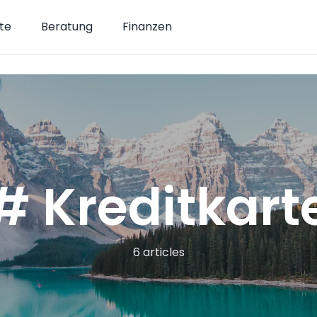
te
Beratung
Finanzen
# Kreditkart
6 articles