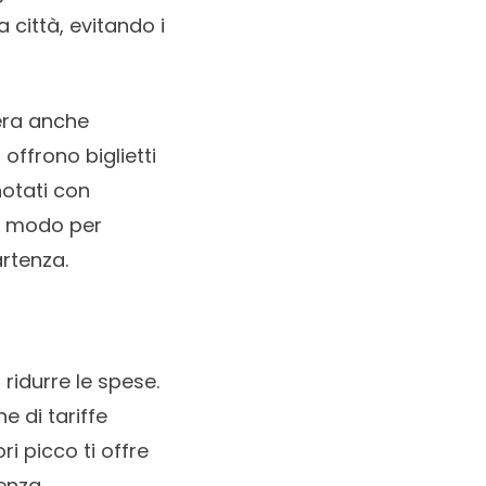
 città, evitando i
dera anche
ffrono biglietti
notati con
mo modo per
artenza.
ridurre le spese.
e di tariffe
ori picco ti offre
senza