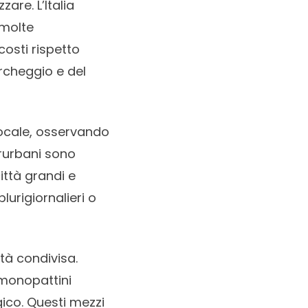
are. L’Italia
 molte
costi rispetto
archeggio e del
 locale, osservando
erurbani sono
ttà grandi e
lurigiornalieri o
ità condivisa.
 monopattini
ico. Questi mezzi