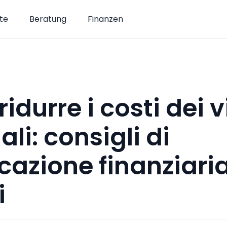
te
Beratung
Finanzen
idurre i costi dei 
li: consigli di
icazione finanziari
i