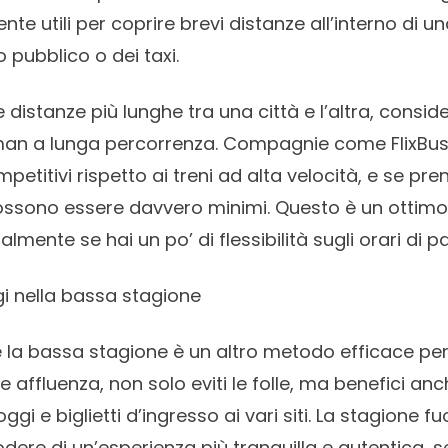
te utili per coprire brevi distanze all’interno di una
o pubblico o dei taxi.
 distanze più lunghe tra una città e l’altra, consi
lman a lunga percorrenza. Compagnie come FlixBus o
petitivi rispetto ai treni ad alta velocità, e se pre
 possono essere davvero minimi. Questo è un otti
lmente se hai un po’ di flessibilità sugli orari di p
gi nella bassa stagione
 la bassa stagione è un altro metodo efficace per 
e affluenza, non solo eviti le folle, ma benefici anch
loggi e biglietti d’ingresso ai vari siti. La stagione fu
odere di un’esperienza più tranquilla e autentica, 