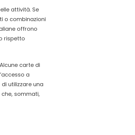
lle attività. Se
ati o combinazioni
taliane offrono
o rispetto
Alcune carte di
l’accesso a
di utilizzare una
i che, sommati,