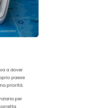
ova a dover
proprio paese
na priorità.
nziaria per
corretta