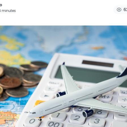
o
6
4
minutes