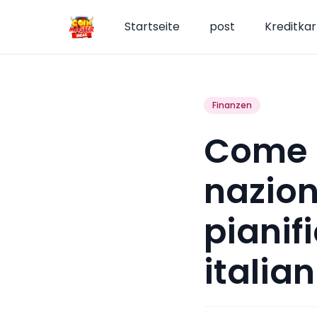
Startseite
post
Kreditkar
Finanzen
Come r
naziona
pianif
italian