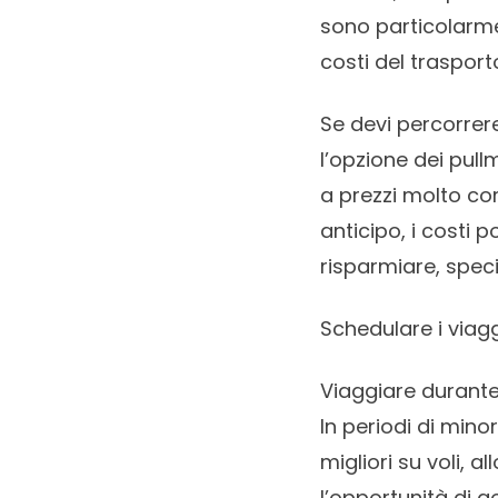
sono particolarmen
costi del trasport
Se devi percorrere
l’opzione dei pul
a prezzi molto com
anticipo, i costi
risparmiare, specia
Schedulare i viag
Viaggiare durante
In periodi di minor
migliori su voli, al
l’opportunità di g