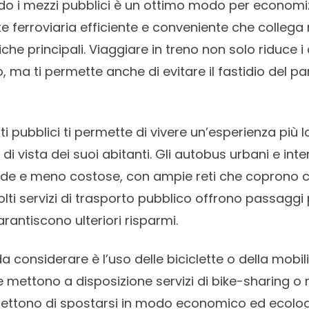
do i mezzi pubblici è un ottimo modo per economizz
e ferroviaria efficiente e conveniente che collega
iche principali. Viaggiare in treno non solo riduce i 
eo, ma ti permette anche di evitare il fastidio del p
rti pubblici ti permette di vivere un’esperienza più
 di vista dei suoi abitanti. Gli autobus urbani e int
ide e meno costose, con ampie reti che coprono ci
olti servizi di trasporto pubblico offrono passaggi p
rantiscono ulteriori risparmi.
a considerare è l’uso delle biciclette o della mobil
ne mettono a disposizione servizi di bike-sharing o
rmettono di spostarsi in modo economico ed ecolog