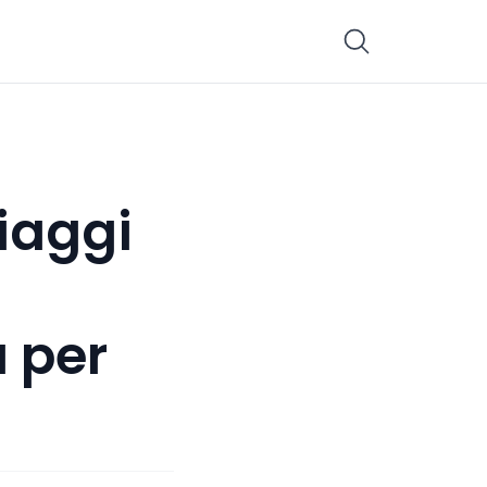
viaggi
a per